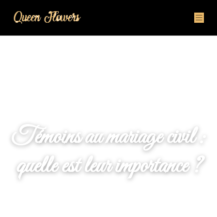
Témoins au mariage civil :
quelle est leur importance ?